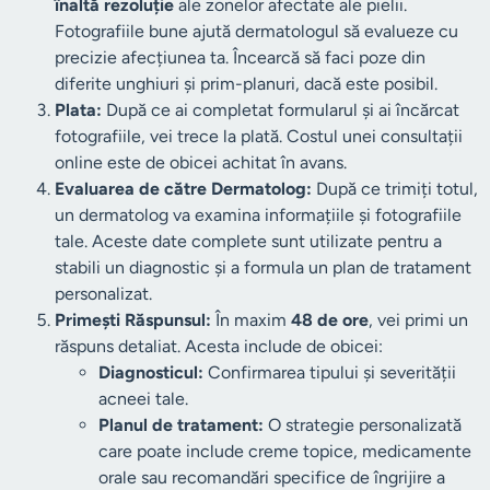
înaltă rezoluție
ale zonelor afectate ale pielii.
Fotografiile bune ajută dermatologul să evalueze cu
precizie afecțiunea ta. Încearcă să faci poze din
diferite unghiuri și prim-planuri, dacă este posibil.
Plata:
După ce ai completat formularul și ai încărcat
fotografiile, vei trece la plată. Costul unei consultații
online este de obicei achitat în avans.
Evaluarea de către Dermatolog:
După ce trimiți totul,
un dermatolog va examina informațiile și fotografiile
tale. Aceste date complete sunt utilizate pentru a
stabili un diagnostic și a formula un plan de tratament
personalizat.
Primești Răspunsul:
În maxim
48 de ore
, vei primi un
răspuns detaliat. Acesta include de obicei:
Diagnosticul:
Confirmarea tipului și severității
acneei tale.
Planul de tratament:
O strategie personalizată
care poate include creme topice, medicamente
orale sau recomandări specifice de îngrijire a