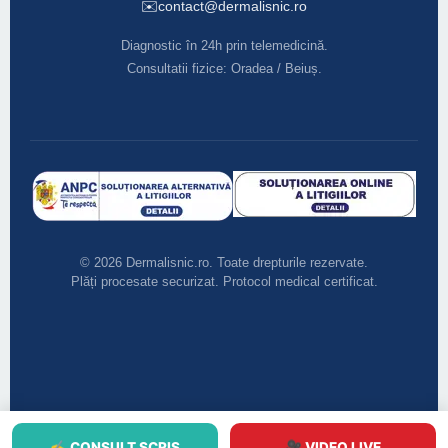
✉️
contact@dermalisnic.ro
Diagnostic în 24h prin telemedicină.
Consultatii fizice: Oradea / Beiuș.
© 2026 Dermalisnic.ro. Toate drepturile rezervate.
Plăți procesate securizat. Protocol medical certificat.
✍️ CONSULT SCRIS
🎥 VIDEO LIVE